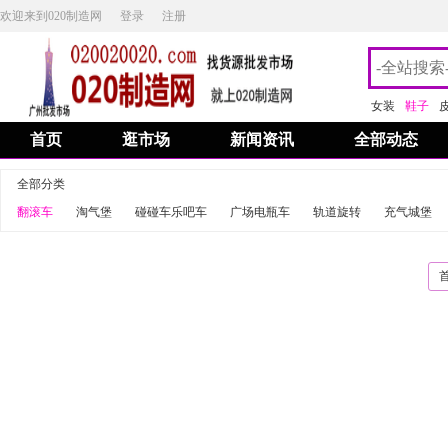
欢迎来到020制造网
登录
注册
女装
鞋子
首页
逛市场
新闻资讯
全部动态
全部分类
翻滚车
淘气堡
碰碰车乐吧车
广场电瓶车
轨道旋转
充气城堡