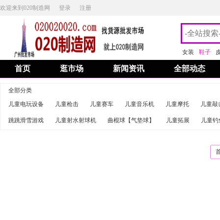
欢迎来到020制造网
登录
注册
女装
鞋子
首页
逛市场
新闻资讯
全部动态
全部分类
儿童电玩设备
儿童枪击
儿童赛车
儿童音乐机
儿童摩托
儿童敲
跳跳滑雪游戏
儿童射水射球机
曲棍球【气垫球】
儿童拓展
儿童钓