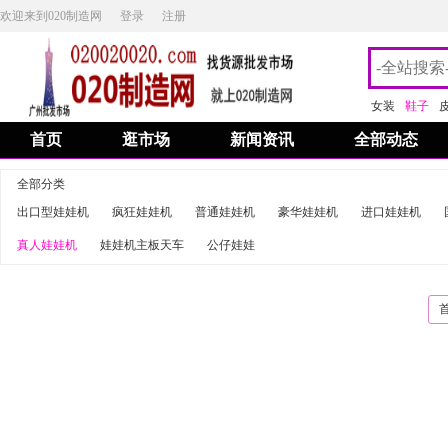
欢迎来到020制造网
登录
注册
女装
鞋子
首页
逛市场
新闻资讯
全部动态
全部分类
出口型娃娃机
疯狂娃娃机
普通娃娃机
豪华娃娃机
进口娃娃机
真人娃娃机
娃娃机主板天车
公仔娃娃