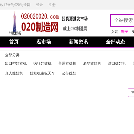
欢迎来到020制造网
登录
注册
女装
鞋子
首页
逛市场
新闻资讯
全部动态
全部分类
出口型娃娃机
疯狂娃娃机
普通娃娃机
豪华娃娃机
进口娃娃机
真人娃娃机
娃娃机主板天车
公仔娃娃