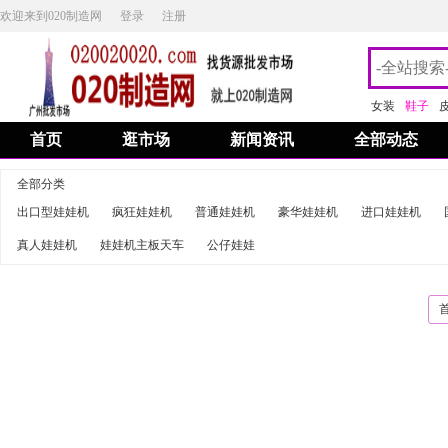
欢迎来到020制造网
登录
注册
女装
鞋子
首页
逛市场
新闻资讯
全部动态
全部分类
出口型娃娃机
疯狂娃娃机
普通娃娃机
豪华娃娃机
进口娃娃机
真人娃娃机
娃娃机主板天车
公仔娃娃