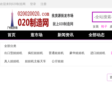
欢迎来到020制造网
登录
注册
女装
鞋子
首页
逛市场
新闻资讯
全部动态
全部分类
出口型娃娃机
疯狂娃娃机
普通娃娃机
豪华娃娃机
进口娃娃机
真人娃娃机
娃娃机主板天车
公仔娃娃