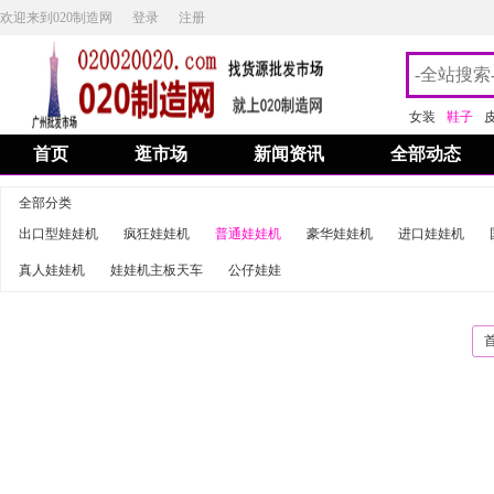
欢迎来到020制造网
登录
注册
女装
鞋子
首页
逛市场
新闻资讯
全部动态
全部分类
出口型娃娃机
疯狂娃娃机
普通娃娃机
豪华娃娃机
进口娃娃机
真人娃娃机
娃娃机主板天车
公仔娃娃