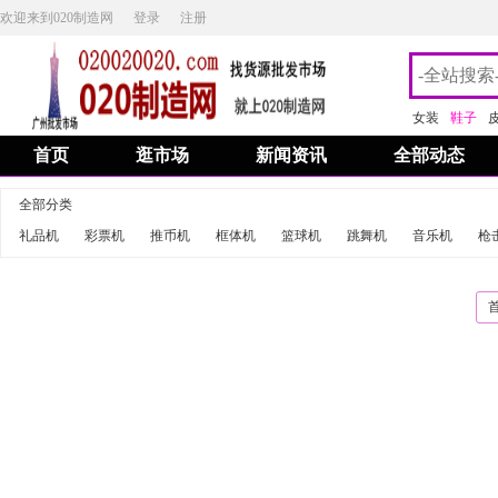
欢迎来到020制造网
登录
注册
女装
鞋子
首页
逛市场
新闻资讯
全部动态
全部分类
礼品机
彩票机
推币机
框体机
篮球机
跳舞机
音乐机
枪