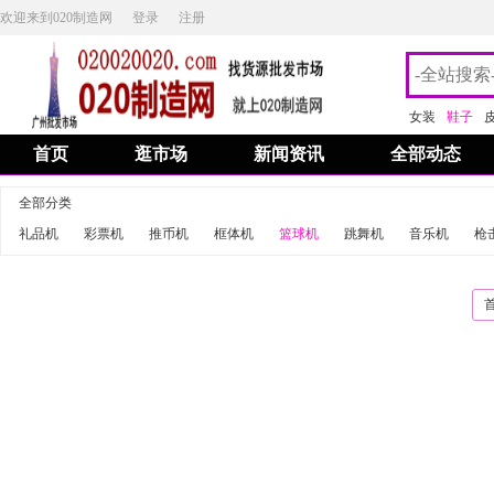
欢迎来到020制造网
登录
注册
女装
鞋子
首页
逛市场
新闻资讯
全部动态
全部分类
礼品机
彩票机
推币机
框体机
篮球机
跳舞机
音乐机
枪