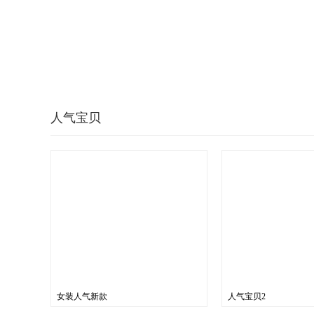
人气宝贝
女装人气新款
人气宝贝2