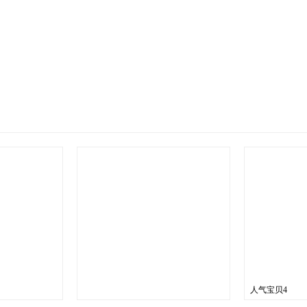
人气宝贝4