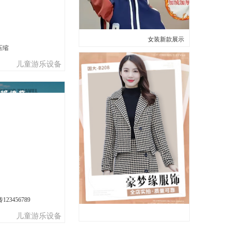
女装新款展示
压缩
儿童游乐设备
23456789
儿童游乐设备