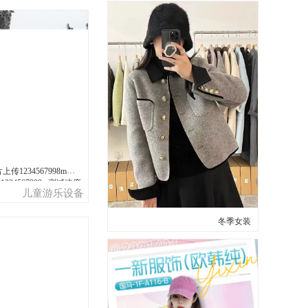
传1234567998m测
34567998m测试速度
儿童游乐设备
冬季女装