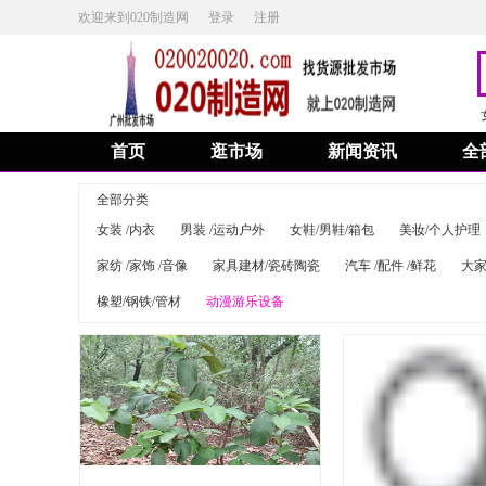
欢迎来到020制造网
登录
注册
首页
逛市场
新闻资讯
全
全部分类
女装 /内衣
男装 /运动户外
女鞋/男鞋/箱包
美妆/个人护理
家纺 /家饰 /音像
家具建材/瓷砖陶瓷
汽车 /配件 /鲜花
大家
橡塑/钢铁/管材
动漫游乐设备