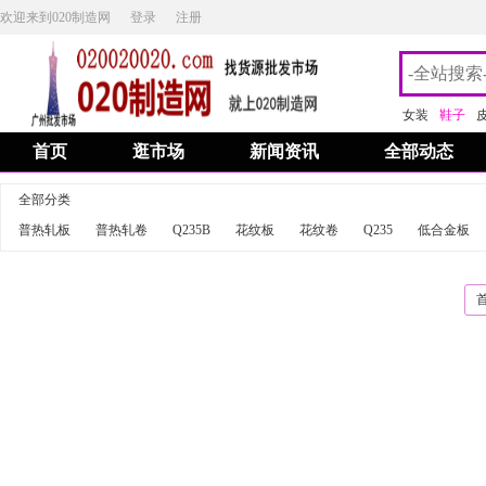
欢迎来到020制造网
登录
注册
女装
鞋子
首页
逛市场
新闻资讯
全部动态
全部分类
普热轧板
普热轧卷
Q235B
花纹板
花纹卷
Q235
低合金板