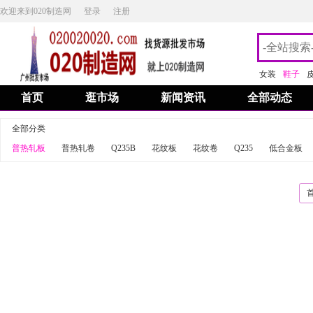
欢迎来到020制造网
登录
注册
女装
鞋子
首页
逛市场
新闻资讯
全部动态
全部分类
普热轧板
普热轧卷
Q235B
花纹板
花纹卷
Q235
低合金板