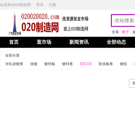
欢迎来到020制造网
登录
注册
女装
鞋子
首页
逛市场
新闻资讯
全部动态
全部分类
冷轧涂镀类
涂镀
镀锌板
镀锌卷
DX51D
彩涂板卷
镀铝