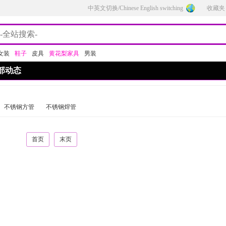
中英文切换/Chinese English switching
收藏夹
女装
鞋子
皮具
黄花梨家具
男装
部动态
不锈钢方管
不锈钢焊管
首页
末页