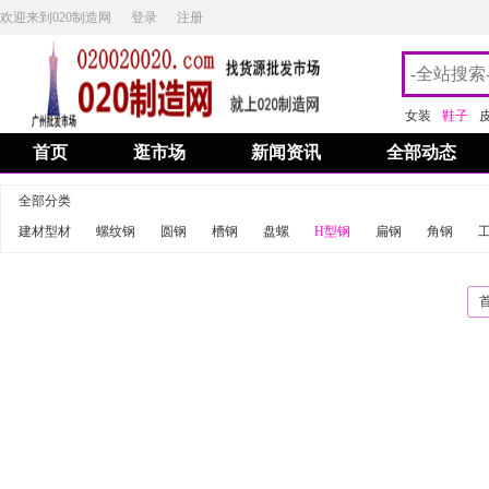
欢迎来到020制造网
登录
注册
女装
鞋子
首页
逛市场
新闻资讯
全部动态
全部分类
建材型材
螺纹钢
圆钢
槽钢
盘螺
H型钢
扁钢
角钢