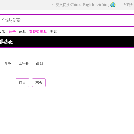
中英文切换/Chinese English switching
收藏夹
女装
鞋子
皮具
黄花梨家具
男装
部动态
角钢
工字钢
高线
首页
末页