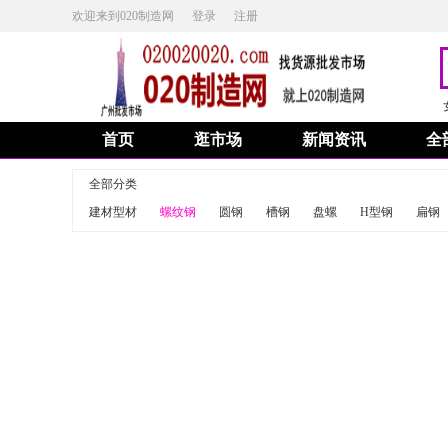
欢迎来到020制造网
登录
注册
首页
逛市场
新闻资讯
全
全部分类
建材型材
螺纹钢
圆钢
槽钢
盘螺
H型钢
扁钢