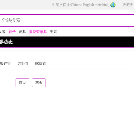
中英文切换/Chinese English switching
收藏夹
女装
鞋子
皮具
黄花梨家具
男装
部动态
镀锌管
方矩管
螺旋管
首页
末页