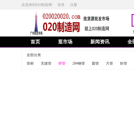
欢迎来到020制造网
登录
注册
首页
逛市场
新闻资讯
全
全部分类
管材
无缝管
焊管
20#钢管
圆管
方管
矩管