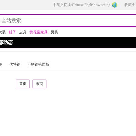
中英文切换/Chinese English switching
收藏夹
女装
鞋子
皮具
黄花梨家具
男装
部动态
钢
优特钢
不锈钢镜面板
首页
末页