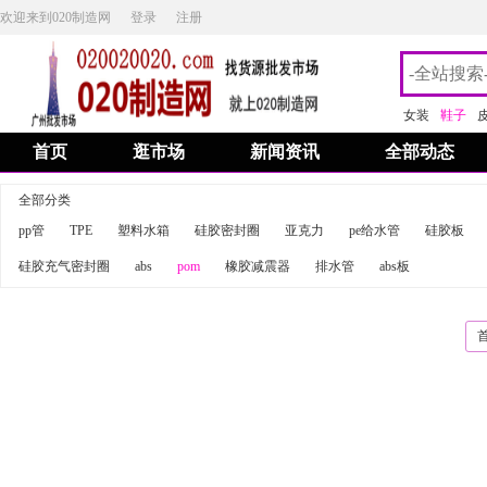
欢迎来到020制造网
登录
注册
女装
鞋子
首页
逛市场
新闻资讯
全部动态
全部分类
pp管
TPE
塑料水箱
硅胶密封圈
亚克力
pe给水管
硅胶板
硅胶充气密封圈
abs
pom
橡胶减震器
排水管
abs板