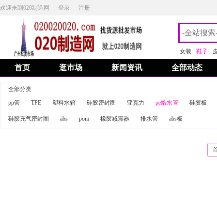
欢迎来到020制造网
登录
注册
女装
鞋子
首页
逛市场
新闻资讯
全部动态
全部分类
pp管
TPE
塑料水箱
硅胶密封圈
亚克力
pe给水管
硅胶板
硅胶充气密封圈
abs
pom
橡胶减震器
排水管
abs板