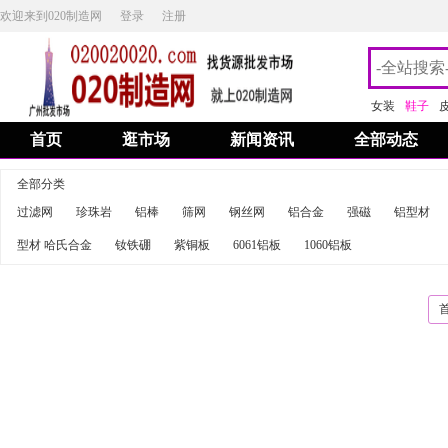
欢迎来到020制造网
登录
注册
女装
鞋子
首页
逛市场
新闻资讯
全部动态
全部分类
过滤网
珍珠岩
铝棒
筛网
钢丝网
铝合金
强磁
铝型材
型材 哈氏合金
钕铁硼
紫铜板
6061铝板
1060铝板