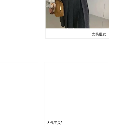
女装批发
人气宝贝5