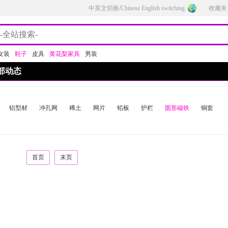
中英文切换/Chinese English switching
收藏夹
女装
鞋子
皮具
黄花梨家具
男装
部动态
铝型材
冲孔网
稀土
网片
铅板
护栏
圆形磁铁
铜套
首页
末页