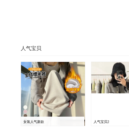
人气宝贝
女装人气新款
人气宝贝2