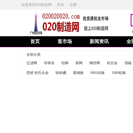
欢迎来到020制造网
登录
注册
首页
逛市场
新闻资讯
全
全部分类
过滤网
珍珠岩
铝棒
筛网
钢丝网
铝合金
强磁
型材 哈氏合金
钕铁硼
紫铜板
6061铝板
1060铝板