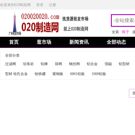
欢迎来到020制造网
登录
注册
女装
鞋子
首页
逛市场
新闻资讯
全部动态
全部分类
过滤网
珍珠岩
铝棒
筛网
钢丝网
铝合金
强磁
铝型材
型材 哈氏合金
钕铁硼
紫铜板
6061铝板
1060铝板