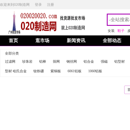
欢迎来到020制造网
登录
注册
女装
鞋子
首页
逛市场
新闻资讯
全部动态
全部分类
过滤网
珍珠岩
铝棒
筛网
钢丝网
铝合金
强磁
铝型材
型材 哈氏合金
钕铁硼
紫铜板
6061铝板
1060铝板