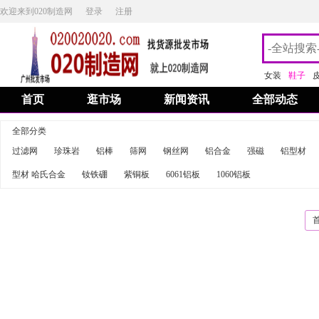
欢迎来到020制造网
登录
注册
女装
鞋子
首页
逛市场
新闻资讯
全部动态
全部分类
过滤网
珍珠岩
铝棒
筛网
钢丝网
铝合金
强磁
铝型材
型材 哈氏合金
钕铁硼
紫铜板
6061铝板
1060铝板