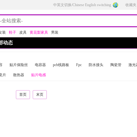
中英文切换/Chinese English switching
收藏夹
女装
鞋子
皮具
黄花梨家具
男装
部动态
容
贴片保险丝
电容器
pcb线路板
Fpc
防水接头
陶瓷管
激光
瓷片
散热器
贴片电感
首页
末页