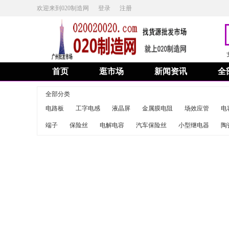
欢迎来到020制造网
登录
注册
首页
逛市场
新闻资讯
全
全部分类
电路板
工字电感
液晶屏
金属膜电阻
场效应管
电
端子
保险丝
电解电容
汽车保险丝
小型继电器
陶