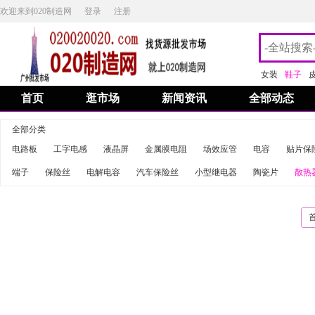
欢迎来到020制造网
登录
注册
女装
鞋子
首页
逛市场
新闻资讯
全部动态
全部分类
电路板
工字电感
液晶屏
金属膜电阻
场效应管
电容
贴片保
端子
保险丝
电解电容
汽车保险丝
小型继电器
陶瓷片
散热