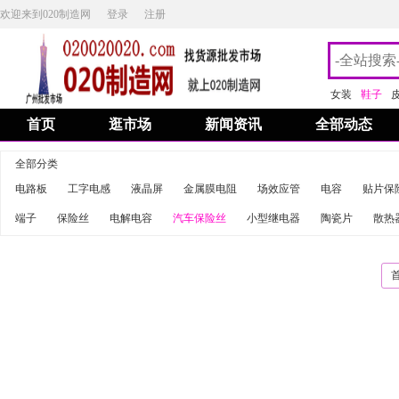
欢迎来到020制造网
登录
注册
女装
鞋子
首页
逛市场
新闻资讯
全部动态
全部分类
电路板
工字电感
液晶屏
金属膜电阻
场效应管
电容
贴片保
端子
保险丝
电解电容
汽车保险丝
小型继电器
陶瓷片
散热