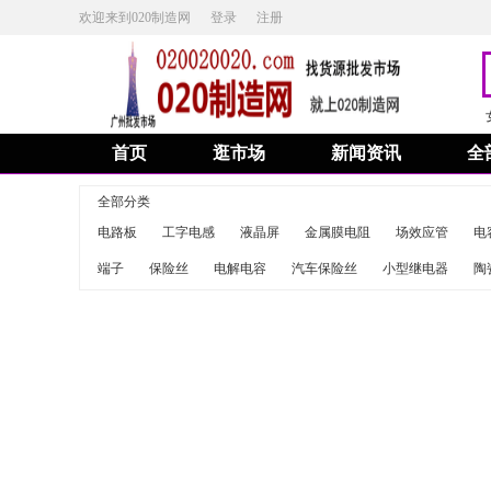
欢迎来到020制造网
登录
注册
首页
逛市场
新闻资讯
全
全部分类
电路板
工字电感
液晶屏
金属膜电阻
场效应管
电
端子
保险丝
电解电容
汽车保险丝
小型继电器
陶