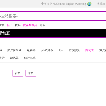
中英文切换/Chinese English switching
收藏夹
女装
鞋子
皮具
黄花梨家具
男装
部动态
容
贴片保险丝
电容器
pcb线路板
Fpc
防水接头
陶瓷管
激光
瓷片
散热器
贴片电感
首页
末页