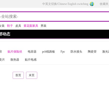
中英文切换/Chinese English switching
收藏夹
女装
鞋子
皮具
黄花梨家具
男装
部动态
容
贴片保险丝
电容器
pcb线路板
Fpc
防水接头
陶瓷管
激光
瓷片
散热器
贴片电感
首页
末页