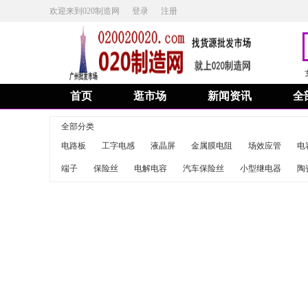
欢迎来到020制造网
登录
注册
首页
逛市场
新闻资讯
全
全部分类
电路板
工字电感
液晶屏
金属膜电阻
场效应管
电
端子
保险丝
电解电容
汽车保险丝
小型继电器
陶