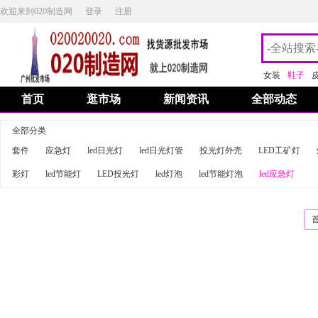
欢迎来到020制造网
登录
注册
女装
鞋子
首页
逛市场
新闻资讯
全部动态
全部分类
套件
应急灯
led日光灯
led日光灯管
投光灯外壳
LED工矿灯
彩灯
led节能灯
LED投光灯
led灯泡
led节能灯泡
led应急灯