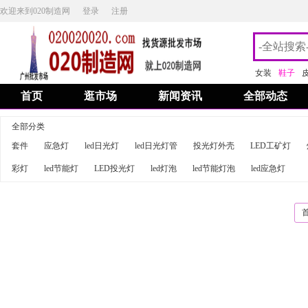
欢迎来到020制造网
登录
注册
女装
鞋子
首页
逛市场
新闻资讯
全部动态
全部分类
套件
应急灯
led日光灯
led日光灯管
投光灯外壳
LED工矿灯
彩灯
led节能灯
LED投光灯
led灯泡
led节能灯泡
led应急灯