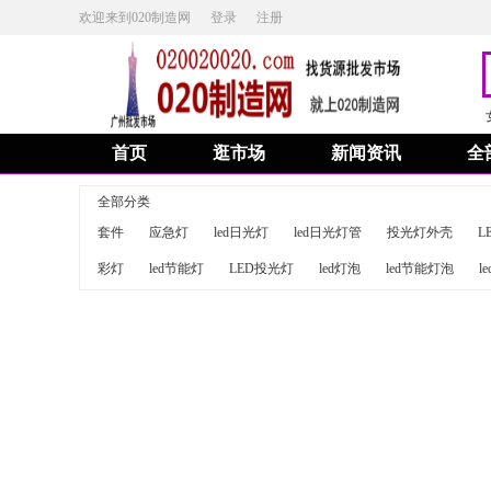
欢迎来到020制造网
登录
注册
首页
逛市场
新闻资讯
全
全部分类
套件
应急灯
led日光灯
led日光灯管
投光灯外壳
L
彩灯
led节能灯
LED投光灯
led灯泡
led节能灯泡
l