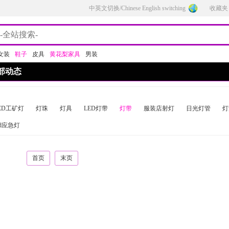
中英文切换/Chinese English switching
收藏夹
女装
鞋子
皮具
黄花梨家具
男装
部动态
ED工矿灯
灯珠
灯具
LED灯带
灯带
服装店射灯
日光灯管
灯
ed应急灯
首页
末页