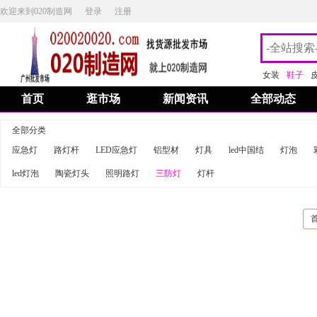
欢迎来到020制造网
登录
注册
女装
鞋子
首页
逛市场
新闻资讯
全部动态
全部分类
应急灯
路灯杆
LED应急灯
铝型材
灯具
led中国结
灯泡
led灯泡
陶瓷灯头
照明路灯
三防灯
灯杆