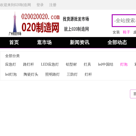
欢迎来到020制造网
登录
注册
女装
鞋子
首页
逛市场
新闻资讯
全部动态
全部分类
应急灯
路灯杆
LED应急灯
铝型材
灯具
led中国结
灯泡
led灯泡
陶瓷灯头
照明路灯
三防灯
灯杆