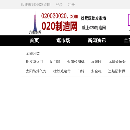
欢迎来到020制造网
登录
注册
首页
逛市场
新闻资讯
全
全部分类
钢质防火门
闭门器
金属检测机
反光膜
无线摄像头
太阳能爆闪灯
橡胶减速带
门铃
安全柜
边坡防护网