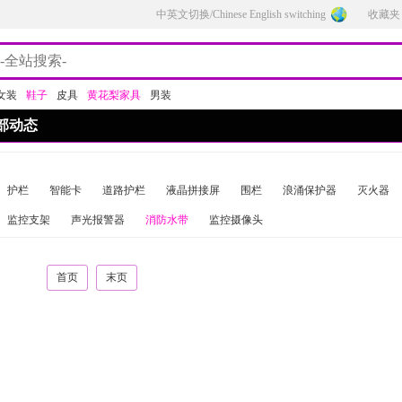
中英文切换/Chinese English switching
收藏夹
女装
鞋子
皮具
黄花梨家具
男装
部动态
护栏
智能卡
道路护栏
液晶拼接屏
围栏
浪涌保护器
灭火器
监控支架
声光报警器
消防水带
监控摄像头
首页
末页