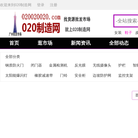
欢迎来到020制造网
登录
注册
女装
鞋子
首页
逛市场
新闻资讯
全部动态
全部分类
钢质防火门
闭门器
金属检测机
反光膜
无线摄像头
护栏
智
太阳能爆闪灯
橡胶减速带
门铃
安全柜
边坡防护网
监控支架